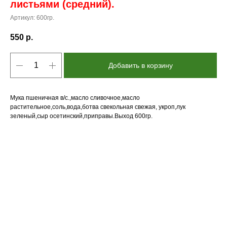
листьями (средний).
Артикул:
600гр.
550
р.
Добавить в корзину
Мука пшеничная в/с.,масло сливочное,масло
растительное,соль,вода,ботва свекольная свежая, укроп,лук
зеленый,сыр осетинский,приправы.Выход 600гр.