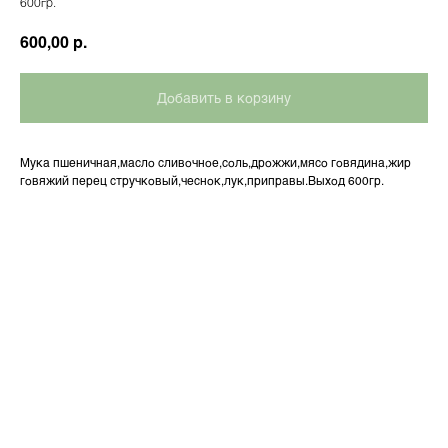
600гр.
р.
600,00
Добавить в корзину
Мука пшеничная,масло сливочное,соль,дрожжи,мясо говядина,жир
говяжий перец стручковый,чеснок,лук,приправы.Выход 600гр.